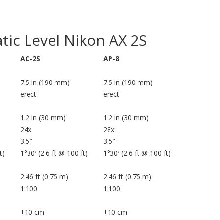
tic Level Nikon AX 2S
AC-2S
AP-8
7.5 in (190 mm)
7.5 in (190 mm)
erect
erect
1.2 in (30 mm)
1.2 in (30 mm)
24x
28x
3.5″
3.5″
t)
1°30′ (2.6 ft @ 100 ft)
1°30′ (2.6 ft @ 100 ft)
2.46 ft (0.75 m)
2.46 ft (0.75 m)
1:100
1:100
+10 cm
+10 cm