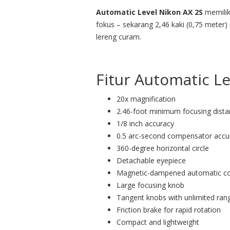
Automatic Level Nikon AX 2S
memilik
fokus – sekarang 2,46 kaki (0,75 meter) 
lereng curam.
Fitur Automatic L
20x magnification
2.46-foot minimum focusing dist
1/8 inch accuracy
0.5 arc-second compensator accu
360-degree horizontal circle
Detachable eyepiece
Magnetic-dampened automatic c
Large focusing knob
Tangent knobs with unlimited ran
Friction brake for rapid rotation
Compact and lightweight