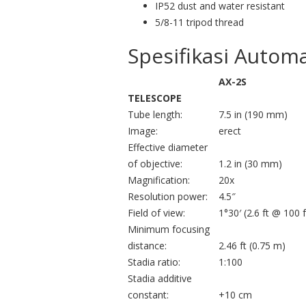
IP52 dust and water resistant
5/8-11 tripod thread
Spesifikasi Automa
AX-2S
TELESCOPE
Tube length:
7.5 in (190 mm)
Image:
erect
Effective diameter
of objective:
1.2 in (30 mm)
Magnification:
20x
Resolution power:
4.5″
Field of view:
1°30′ (2.6 ft @ 100 f
Minimum focusing
distance:
2.46 ft (0.75 m)
Stadia ratio:
1:100
Stadia additive
constant:
+10 cm