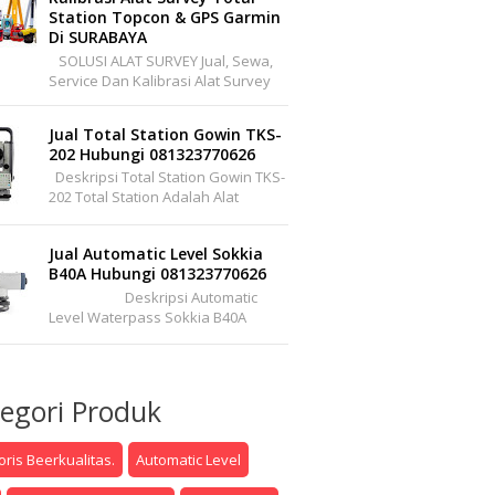
Station Topcon & GPS Garmin
Di SURABAYA
SOLUSI ALAT SURVEY Jual, Sewa,
Service Dan Kalibrasi Alat Survey
Dan Pemetaan Support Wilayah
Seluruh Indonesia Office :
Jual Total Station Gowin TKS-
Pakuwon Center ...
202 Hubungi 081323770626
Deskripsi Total Station Gowin TKS-
202 Total Station Adalah Alat
Instrumen Optis/elektronik Yang
Lengkap Dapat Mengukur Sudut
Jual Automatic Level Sokkia
Dan Jarak Se...
B40A Hubungi 081323770626
Deskripsi Automatic
Level Waterpass Sokkia B40A
Automatic Level (Autolevel) Atau
Dalam Bahasa Pertukangannya
Sering ...
egori Produk
ris Beerkualitas.
Automatic Level