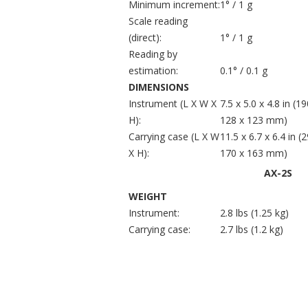
Minimum increment:
1° / 1 g
Scale reading
(direct):
1° / 1 g
Reading by
estimation:
0.1° / 0.1 g
DIMENSIONS
Instrument (L X W X
7.5 x 5.0 x 4.8 in (19
H):
128 x 123 mm)
Carrying case (L X W
11.5 x 6.7 x 6.4 in (
X H):
170 x 163 mm)
AX-2S
WEIGHT
Instrument:
2.8 lbs (1.25 kg)
Carrying case:
2.7 lbs (1.2 kg)