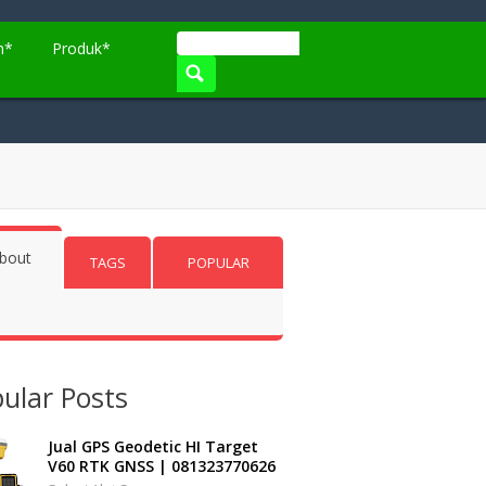
n*
Produk*
bout
TAGS
POPULAR
ular Posts
Jual GPS Geodetic HI Target
V60 RTK GNSS | 081323770626