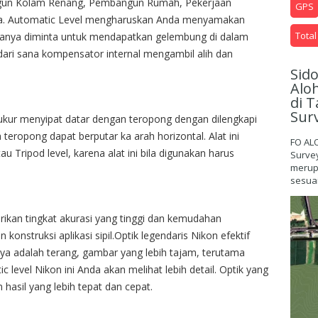
gun Kolam Renang, Pembangun Rumah, Pekerjaan
GPS
nya. Automatic Level mengharuskan Anda menyamakan
Total
hanya diminta untuk mendapatkan gelembung di dalam
dari sana kompensator internal mengambil alih dan
Sid
Alo
di T
Sur
ukur menyipat datar dengan teropong dengan dilengkapi
eropong dapat berputar ka arah horizontal. Alat ini
FO AL
tau Tripod level, karena alat ini bila digunakan harus
Surve
merupa
sesuai
kan tingkat akurasi yang tinggi dan kemudahan
onstruksi aplikasi sipil.
Optik legendaris Nikon efektif
nya adalah terang, gambar yang lebih tajam, terutama
ic level Nikon ini
Anda akan melihat lebih detail. O
ptik yang
asil yang lebih tepat dan cepat.