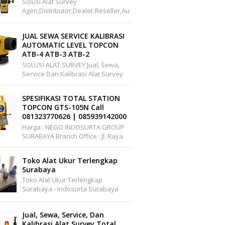
Solusi Alat Survey
Agen,distributor,dealer,reseller,au
Thorized,pusat,center, Service,
Kalibrasi.Jual Hi-Target V60 GPS
JUAL SEWA SERVICE KALIBRASI
Geodet...
AUTOMATIC LEVEL TOPCON
ATB-4 ATB-3 ATB-2
SOLUSI ALAT SURVEY Jual, Sewa,
Service Dan Kalibrasi Alat Survey
Dan Pemetaan Support Wilayah
Seluruh Indonesia Office :
SPESIFIKASI TOTAL STATION
Pakuwon Cen...
TOPCON GTS-105N Call
081323770626 | 085939142000
Harga : NEGO INDOSURTA GROUP
SURABAYA Branch Office : Jl. Raya
A.YANI, Griya Permata Gedangan
No.C1-22 Surabaya Telepon: ...
Toko Alat Ukur Terlengkap
Surabaya
Toko Alat Ukur Terlengkap
Surabaya - Indosurta Surabaya
Adalah Toko Alat Ukur Yang
Menjual Berbagai Alat Ukur Yang
Jual, Sewa, Service, Dan
Murah Dan Berkualitas. I...
Kalibrasi Alat Survey Total