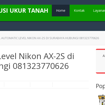
USI UKUR TANAH
Home
Kontak
Layana
L AUTOMATIC LEVEL NIKON AX-2S DI SURABAYA HUBUNGI 081323770626
Level Nikon AX-2S di
A
ngi 081323770626
Pop