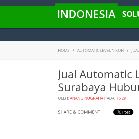
INDONESIA
SOL
HOME
/
AUTOMATIC LEVEL NIKON
/
JUA
Jual Automatic 
Surabaya Hubu
OLEH:
ANANG NUGRAHA
PADA:
16.29
SHARE & COMMENT