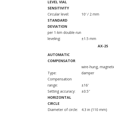
LEVEL VIAL
SENSITIVITY
Circular level:
10′ / 2 mm
STANDARD
DEVIATION
per 1-km double-run
leveling:
±1.5 mm
AX-2S
AUTOMATIC
COMPENSATOR
wire-hung, magneti
Type:
damper
Compensation
range:
±16′
Setting accuracy:
±0.5″
HORIZONTAL
CIRCLE
Diameter of circle:
4.3 in (110 mm)