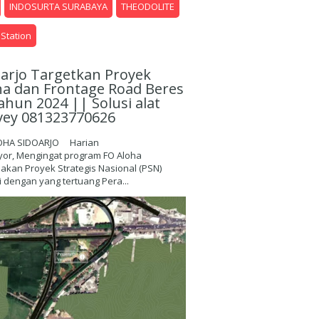
INDOSURTA SURABAYA
THEODOLITE
 Station
oarjo Targetkan Proyek
ha dan Frontage Road Beres
ahun 2024 || Solusi alat
vey 081323770626
OHA SIDOARJO Harian
yor, Mengingat program FO Aloha
kan Proyek Strategis Nasional (PSN)
 dengan yang tertuang Pera...