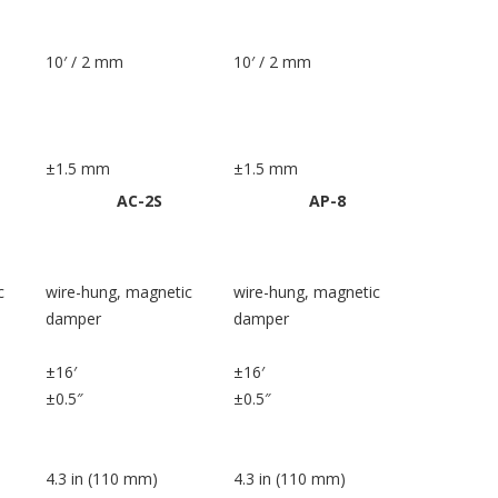
10′ / 2 mm
10′ / 2 mm
±1.5 mm
±1.5 mm
AC-2S
AP-8
c
wire-hung, magnetic
wire-hung, magnetic
damper
damper
±16′
±16′
±0.5″
±0.5″
4.3 in (110 mm)
4.3 in (110 mm)