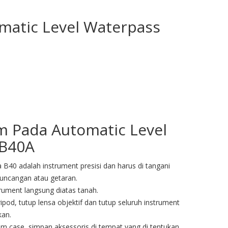
matic Level Waterpass
 Pada Automatic Level
 B40A
B40 adalah instrument presisi dan harus di tangani
 guncangan atau getaran.
ument langsung diatas tanah.
ripod, tutup lensa objektif dan tutup seluruh instrument
kan.
lam case, simpan aksessoris di tempat yang di tentukan.