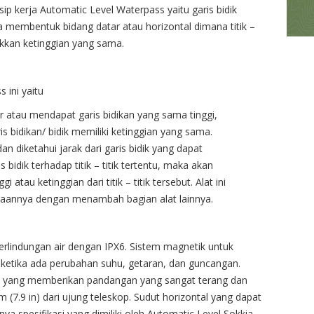
insip kerja Automatic Level Waterpass yaitu garis bidik
membentuk bidang datar atau horizontal dimana titik –
ukkan ketinggian yang sama.
 ini yaitu
tau mendapat garis bidikan yang sama tinggi,
aris bidikan/ bidik memiliki ketinggian yang sama.
 diketahui jarak dari garis bidik yang dapat
 bidik terhadap titik – titik tertentu, maka akan
 atau ketinggian dari titik – titik tersebut. Alat ini
naannya dengan menambah bagian alat lainnya.
erlindungan air dengan IPX6. Sistem magnetik untuk
n ketika ada perubahan suhu, getaran, dan guncangan.
al yang memberikan pandangan yang sangat terang dan
7.9 in) dari ujung teleskop. Sudut horizontal yang dapat
ya spesifikasi yang dimiliki oleh Automatic Level Sokkia