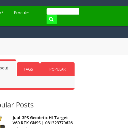
n*
Produk*
bout
TAGS
POPULAR
ular Posts
Jual GPS Geodetic HI Target
V60 RTK GNSS | 081323770626