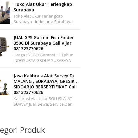
Seluruh Indonesia Office :
Toko Alat Ukur Terlengkap
Pakuwon Center ...
Surabaya
Toko Alat Ukur Terlengkap
Surabaya - Indosurta Surabaya
Adalah Toko Alat Ukur Yang
Menjual Berbagai Alat Ukur Yang
JUAL GPS Garmin Fish Finder
Murah Dan Berkualitas. I...
350C Di Surabaya Call Vijar
081323770626
Harga : NEGO Garansi : 1 Tahun
INDOSURTA GROUP SURABAYA
Branch Office : Jl. Raya A.YANI, Griya
Permata Gedangan No.C1-22 S...
Jasa Kalibrasi Alat Survey Di
MALANG , SURABAYA, GRESIK ,
SIDOARJO BERSERTIFIKAT Call
081323770626
Kalibrasi Alat Ukur SOLUSI ALAT
SURVEY Jual, Sewa, Service Dan
Kalibrasi Alat Survey Dan
Pemetaan Support Wilayah
Seluruh Indonesi...
egori Produk