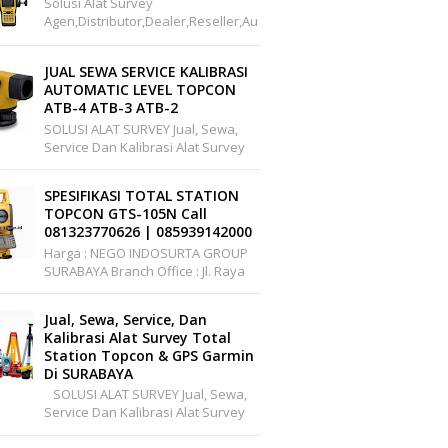
Solusi Alat Survey
Agen,distributor,dealer,reseller,au
Thorized,pusat,center, Service,
Kalibrasi.Jual Hi-Target V60 GPS
JUAL SEWA SERVICE KALIBRASI
Geodet...
AUTOMATIC LEVEL TOPCON
ATB-4 ATB-3 ATB-2
SOLUSI ALAT SURVEY Jual, Sewa,
Service Dan Kalibrasi Alat Survey
Dan Pemetaan Support Wilayah
Seluruh Indonesia Office :
SPESIFIKASI TOTAL STATION
Pakuwon Cen...
TOPCON GTS-105N Call
081323770626 | 085939142000
Harga : NEGO INDOSURTA GROUP
SURABAYA Branch Office : Jl. Raya
A.YANI, Griya Permata Gedangan
No.C1-22 Surabaya Telepon: ...
Jual, Sewa, Service, Dan
Kalibrasi Alat Survey Total
Station Topcon & GPS Garmin
Di SURABAYA
SOLUSI ALAT SURVEY Jual, Sewa,
Service Dan Kalibrasi Alat Survey
Dan Pemetaan Support Wilayah