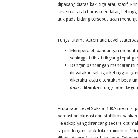
dipasang diatas kaki tiga atau statif. Pr
kesemua arah harus mendatar, sehingga 
titik pada bidang tersebut akan menunj
Fungsi utama Automatic Level Waterpass
Memperoleh pandangan mendatar a
sehingga titik – titik yang tepat g
Dengan pandangan mendatar ini dan
dinyatakan sebagai ketinggian garis
diketahui atau ditentukan beda tinggi
dapat ditambah fungsi atau kegu
Automatic Level Sokkia B40A memiliki p
pemastian akurasi dan stabilitas bahka
Teleskop yang dirancang secara optim
tajam dengan jarak fokus minimum 20cm (
dibaca dalam 1 atau 1 unit gon. Sebenarn