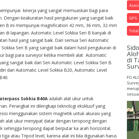
Aseso
empunyai kinerja yang sangat memuaskan bagi para
. Dengan keakuratan hasil pengukuran yang sangat baik
GPS
 Seri B ini mempunyai magnification 42 mm, 36 mm, 32 mm
Total
 di lapangan. Automatic Level Sokkia Seri B banyak di
tan hasil yang sangat baik. Dari semua Seri Automatic
Sid
 Sokkia Seri B yang sangat baik dalam hasil pengukuran di
Alo
ukur bagi para surveyor ketika membeli alat Automatic
di T
ang sangat baik dari Seri Automatic Level Sokkia Seri B.
Sur
diri dari Automatic Level Sokkia B20, Automatic Level
B40.
FO AL
Surve
merupa
sesuai
aterpass Sokkia B40A
adalah alat ukur untuk
n. Perangkat ini dilengkapi teknologi eksklusif yang
sisi menggunakan sistem magnetik untuk akurasi yang
lah alat ukur menyipat datar dengan teropong dengan
k sehingga teropong dapat berputar ka arah horizontal.
i tiga atau Tripod level, karena alat ini bila digunakan harus