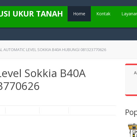
USI UKUR TANAH
Home
Kontak
Layana
AL AUTOMATIC LEVEL SOKKIA B40A HUBUNGI 081323770626
Level Sokkia B40A
A
3770626
Pop