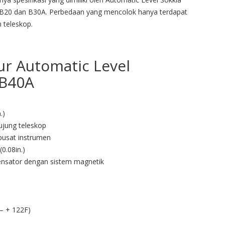
n B20 dan B30A. Perbedaan yang mencolok hanya terdapat
 teleskop.
tur Automatic Level
 B40A
.)
ujung teleskop
 pusat instrumen
0.08in.)
nsator dengan sistem magnetik
– + 122F)