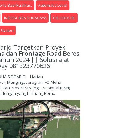
ris Beerkualitas.
Automatic Level
INDOSURTA SURABAYA
THEODOLITE
 Station
oarjo Targetkan Proyek
ha dan Frontage Road Beres
ahun 2024 || Solusi alat
vey 081323770626
OHA SIDOARJO Harian
yor, Mengingat program FO Aloha
kan Proyek Strategis Nasional (PSN)
 dengan yang tertuang Pera...