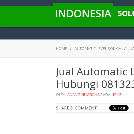
INDONESIA
SOL
HOME
/
AUTOMATIC LEVEL SOKKIA
/
JU
Jual Automatic 
Hubungi 08132
OLEH:
ANANG NUGRAHA
PADA:
16.45
SHARE & COMMENT