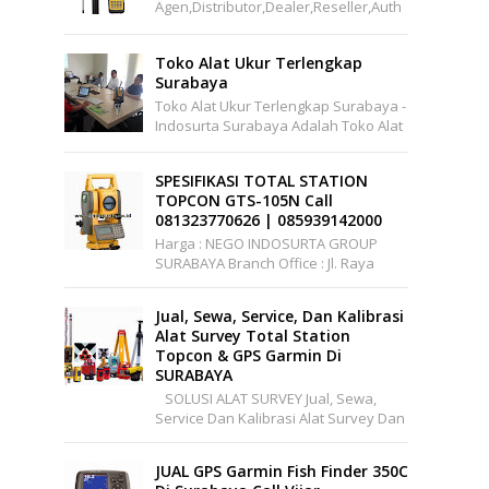
Agen,distributor,dealer,reseller,auth
Orized,pusat,center, Service,
Kalibrasi.Jual Hi-Target V60 GPS
Toko Alat Ukur Terlengkap
Geodet...
Surabaya
Toko Alat Ukur Terlengkap Surabaya -
Indosurta Surabaya Adalah Toko Alat
Ukur Yang Menjual Berbagai Alat Ukur
Yang Murah Dan Berkualitas. I...
SPESIFIKASI TOTAL STATION
TOPCON GTS-105N Call
081323770626 | 085939142000
Harga : NEGO INDOSURTA GROUP
SURABAYA Branch Office : Jl. Raya
A.YANI, Griya Permata Gedangan
No.C1-22 Surabaya Telepon: ...
Jual, Sewa, Service, Dan Kalibrasi
Alat Survey Total Station
Topcon & GPS Garmin Di
SURABAYA
SOLUSI ALAT SURVEY Jual, Sewa,
Service Dan Kalibrasi Alat Survey Dan
Pemetaan Support Wilayah Seluruh
Indonesia Office : Pakuwon Center ...
JUAL GPS Garmin Fish Finder 350C