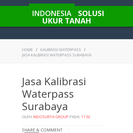
INDONESIA
SOLUSI
UKUR TANAH
HOME
/
KALIBRASI WATERPASS
/
JASA KALIBRASI WATERPASS SURABAYA
Jasa Kalibrasi
Waterpass
Surabaya
OLEH:
INDOSURTA GROUP
PADA:
11.02
SHARE & COMMENT