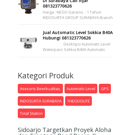
Di Surabaya Call Vijar
081323770626
Harga : NEGO Garansi : 1 Tahun
INDOSURTA GROUP SURABAYA Branch
Office : Jl. Raya A.YANI, Griya Permata
Gedangan No.C1-22 S...
Jual Automatic Level Sokkia B40A
Hubungi 081323770626
Deskripsi Automatic Level
Waterpass Sokkia B40A Automatic
Level (Autolevel) Atau Dalam Bahasa
Pertukangannya Sering ...
Kategori Produk
Asesoris Beerkualitas.
Automatic Level
GPS
INDOSURTA SURABAYA
THEODOLITE
Total Station
Sidoarjo Targetkan Proyek Aloha