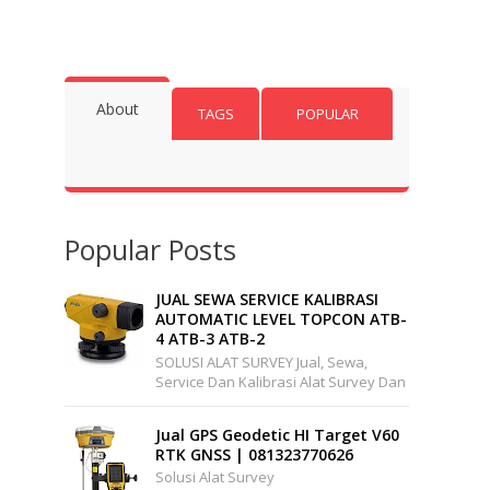
About
TAGS
POPULAR
Popular Posts
JUAL SEWA SERVICE KALIBRASI
AUTOMATIC LEVEL TOPCON ATB-
4 ATB-3 ATB-2
SOLUSI ALAT SURVEY Jual, Sewa,
Service Dan Kalibrasi Alat Survey Dan
Pemetaan Support Wilayah Seluruh
Indonesia Office : Pakuwon Cen...
Jual GPS Geodetic HI Target V60
RTK GNSS | 081323770626
Solusi Alat Survey